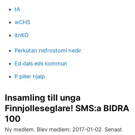
tA
wCHS
ltnKO
Perkütan nefrostomi nedir
Ed dals eds kommun
P piller hjalp
Insamling till unga
Finnjolleseglare! SMS:a BIDRA
100
Ny medlem. Blev medlem: 2017-01-02. Senast