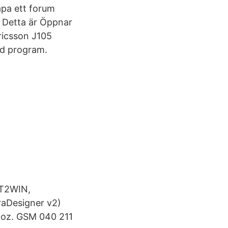
apa ett forum
u Detta är Öppnar
ricsson J105
od program.
HT2WIN,
aDesigner v2)
9 oz. GSM 040 211