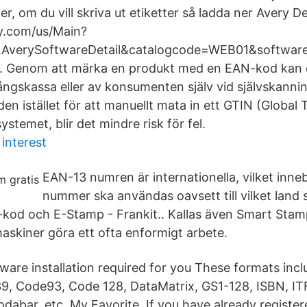
ller, om du vill skriva ut etiketter så ladda ner Avery D
y.com/us/Main?
e.AverySoftwareDetail&catalogcode=WEB01&softwa
 Genom att märka en produkt med en EAN-kod kan 
ångskassa eller av konsumenten själv vid självskanni
n istället för att manuellt mata in ett GTIN (Global 
stemet, blir det mindre risk för fel.
interest
EAN-13 numren är internationella, vilket inn
nummer ska användas oavsett till vilket land 
kod och E-Stamp - Frankit.. Kallas även Smart Stam
 maskiner göra ett ofta enformigt arbete.
tware installation required for you These formats inc
9, Code93, Code 128, DataMatrix, GS1-128, ISBN, IT
odabar, etc. My Favorite If you have already registe