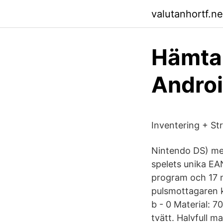
valutanhortf.ne
Hämta
Androi
Inventering + St
Nintendo DS) med 
spelets unika EA
program och 17 m
pulsmottagaren k
b - 0 Material: 
tvätt. Halvfull m