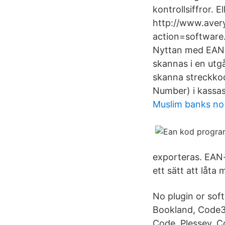
kontrollsiffror. E
http://www.aver
action=softwar
Nyttan med EAN.
skannas i en utg
skanna streckkode
Number) i kassasy
Muslim banks no 
exporteras. EAN-
ett sätt att låta
No plugin or sof
Bookland, Code3
Code, Plessey, C