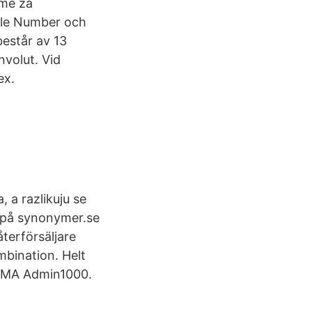
ame za
icle Number och
estår av 13
nvolut. Vid
ex.
, a razlikuju se
" på synonymer.se
återförsäljare
mbination. Helt
VISMA Admin1000.