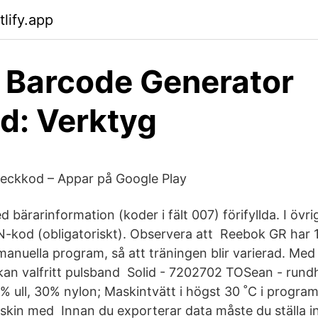
tlify.app
 Barcode Generator
d: Verktyg
reckkod – Appar på Google Play
bärarinformation (koder i fält 007) förifyllda. I övri
N-kod (obligatoriskt). Observera att Reebok GR har 1
anuella program, så att träningen blir varierad. Med
an valfritt pulsband Solid - 7202702 TOSean - rundh
70% ull, 30% nylon; Maskintvätt i högst 30 ˚C i progr
askin med Innan du exporterar data måste du ställa in 