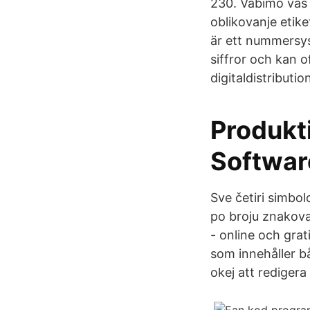
230. Vabimo vas 
oblikovanje etik
är ett nummersy
siffror och kan 
digitaldistributi
Produkt
Softwar
Sve četiri simbol
po broju znakova
- online och grati
som innehåller b
okej att rediger