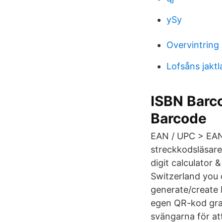
ySy
Overvintring 
Lofsåns jaktl
ISBN Barco
Barcode
EAN / UPC > EAN-
streckkodsläsare
digit calculator
Switzerland you c
generate/create 
egen QR-kod grati
svängarna för a