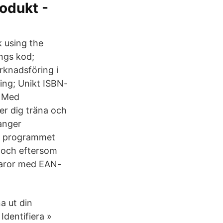
odukt -
k using the
ngs kod;
rknadsföring i
ning; Unikt ISBN-
5 Med
er dig träna och
 anger
om programmet
, och eftersom
 varor med EAN-
a ut din
Identifiera »