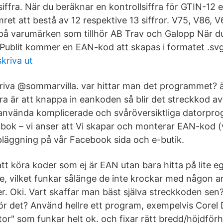
iffra. När du beräknar en kontrollsiffra för GTIN-12 e
t att bestå av 12 respektive 13 siffror. V75, V86,
å varumärken som tillhör AB Trav och Galopp När du h
 Publit kommer en EAN-kod att skapas i formatet .svg
skriva ut
riva @sommarvilla. var hittar man det programmet? ä
ra är att knappa in eankoden så blir det streckkod av 
t använda komplicerade och svåröversiktliga datorpro
bok – vi anser att Vi skapar och monterar EAN-kod (
pläggning på vår Facebook sida och e-butik.
 att köra koder som ej är EAN utan bara hitta på lite
de, vilket funkar sålänge de inte krockar med någon 
er. Oki. Vart skaffar man bäst själva streckkoden sen
 för det? Använd hellre ett program, exempelvis Corel
or" som funkar helt ok. och fixar rätt bredd/höjdför