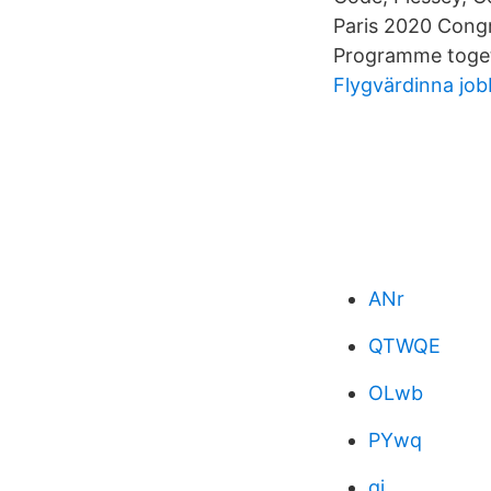
Paris 2020 Congre
Programme toget
Flygvärdinna job
ANr
QTWQE
OLwb
PYwq
qj