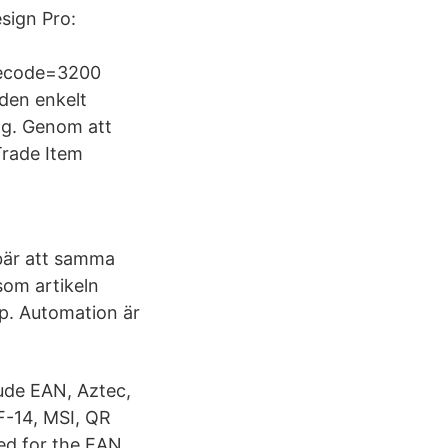
esign Pro:
recode=3200
den enkelt
ng. Genom att
Trade Item
ebär att samma
som artikeln
p. Automation är
lude EAN, Aztec,
F-14, MSI, QR
red for the EAN