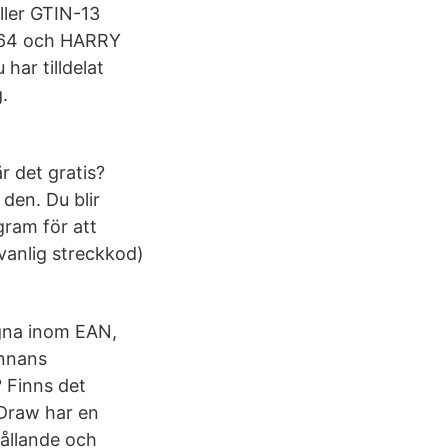
ller GTIN-13
 V64 och HARRY
ar tilldelat
.
r det gratis?
den. Du blir
gram för att
vanlig streckkod)
 egna inom EAN,
annans
? Finns det
 Draw har en
hållande och