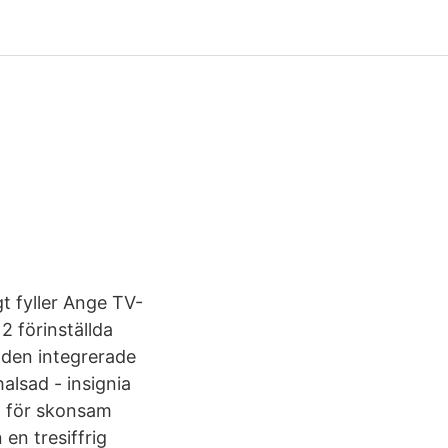
gt fyller Ange TV-
2 förinställda
 den integrerade
alsad - insignia
am för skonsam
en tresiffrig