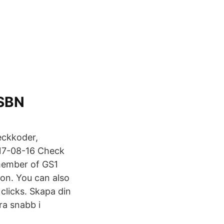
ISBN
eckkoder,
2017-08-16 Check
 member of GS1
ion. You can also
clicks. Skapa din
ra snabb i