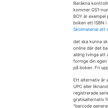
Beräkna kontrolls
kommer GS1-numre
BOY är exempel p
boken ett ISBN i
Skolmaterial att 
det ska kunna sk
online där det ba
aldrig tvinga at
formge din egen 
på boken. Fri up
Ett alternativ är
UPC eller liknan
registrerade seri
gratisalternativ
"barcode generat