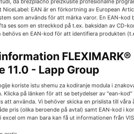
tudi, da brezplačno preizkusite profesionalne progr
et NiceLabel: EAN är en förkortning av European Art
stem som används för att märka varor. En EAN-kod b
ofta ses som en streckkod på t.ex. baksidan av CD-ko
on behövs en EAN-kod för att identifiera produkten (t.
information FLEXIMARK®
e 11.0 - Lapp Group
ogije koriste istu shemu za kodiranje modula i znakova
. Klicka på länken för att se betydelser av "ean-kod
s att använda. Vi behöver skicka en prislista till våra 
åde pris (olika beroende på avtal) samt EAN-kod i ko
a i excel om man bara kan få ut informationen från 