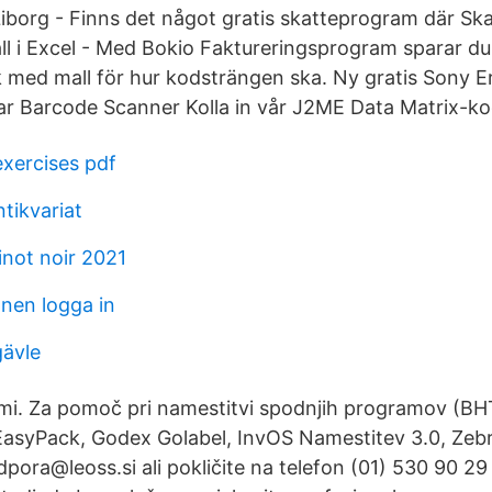
iborg - Finns det något gratis skatteprogram där Sk
ll i Excel - Med Bokio Faktureringsprogram sparar d
k med mall för hur kodsträngen ska. Ny gratis Sony E
ar Barcode Scanner Kolla in vår J2ME Data Matrix-k
exercises pdf
tikvariat
inot noir 2021
onen logga in
gävle
mi. Za pomoč pri namestitvi spodnjih programov (B
syPack, Godex Golabel, InvOS Namestitev 3.0, Zebr
dpora@leoss.si ali pokličite na telefon (01) 530 90 2