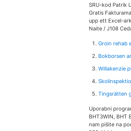
SRU-kod Patrik L
Gratis Fakturama
upp ett Excel-ar
Naite / J108 Ced
Groin rehab 
Bokborsen an
Willakenzie p
Skolinspekti
Tingsrätten 
Uporabni progra
BHT3WIN, BHT Ea
nam pišite na po